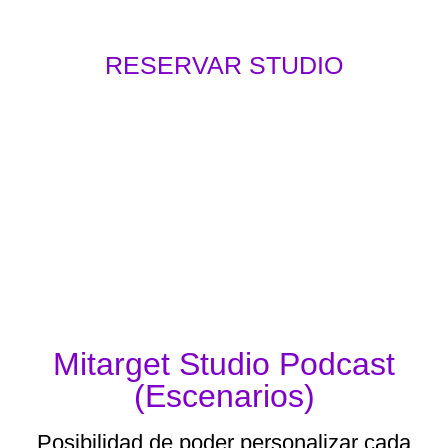
El espacio ideal para tus contenidos
RESERVAR STUDIO
Estudio para podcast, contenido y fotografía ubicado
en Santiago de los Caballeros equipado para lograr
contenido de calidad superior contando con
comodidad y precios asequibles.
Mitarget Studio Podcast
(Escenarios)
Posibilidad de poder personalizar cada